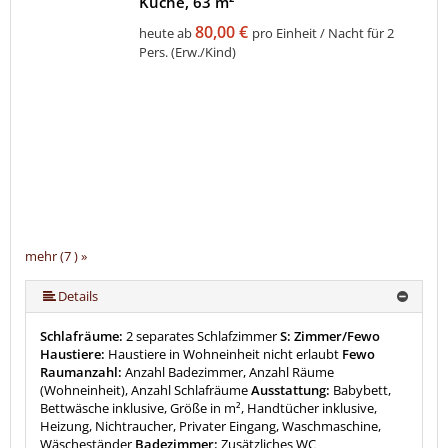
Küche, 63 m²
80,00 €
heute ab
pro Einheit / Nacht für 2
Pers. (Erw./Kind)
mehr (7 ) »
mehr (7 ) »
mehr (7 ) »
mehr (7 ) »
Details
Schlafräume:
2 separates Schlafzimmer
S: Zimmer/Fewo
Haustiere:
Haustiere in Wohneinheit nicht erlaubt
Fewo
Raumanzahl:
Anzahl Badezimmer, Anzahl Räume
(Wohneinheit), Anzahl Schlafräume
Ausstattung:
Babybett,
Bettwäsche inklusive, Größe in m², Handtücher inklusive,
Heizung, Nichtraucher, Privater Eingang, Waschmaschine,
Wäscheständer
Badezimmer:
Zusätzliches WC