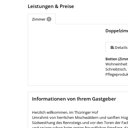
Leistungen & Preise
Zimmer
1
Doppelzim
Details
Betten (Zim
Wohneinheit 
Schreibtisch
Pflegeprodu
Informationen von Ihrem Gastgeber
Herzlich willkommen, im Thüringer Hof
Umrahmt von herrlichen Mischwäldern und sanften Hügel
Südwesthang des Rennsteigs und vor den Toren der Fach
und spüren schon beim ersten freundlichen Empfang, dass