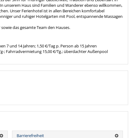
. In unserem Haus sind Familien und Wanderer ebenso willkommen,
chen. Unser Ferienhotel ist in allen Bereichen komfortabel
n sonniger und ruhiger Hotelgarten mit Pool, entspannende Massagen
er sowie das gesamte Team den Hauses.
en 7 und 14 Jahren; 1,50 €/Tag p. Person ab 15 Jahren
€/Tg-; Fahrradvermietung 15,00 €/Tg.; überdachter Außenpool
Barrierefreiheit