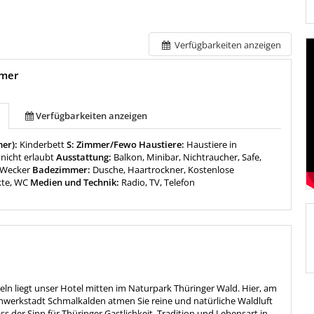
Verfügbarkeiten anzeigen
mer
Verfügbarkeiten anzeigen
mer):
Kinderbett
S: Zimmer/Fewo Haustiere:
Haustiere in
nicht erlaubt
Ausstattung:
Balkon, Minibar, Nichtraucher, Safe,
, Wecker
Badezimmer:
Dusche, Haartrockner, Kostenlose
kte, WC
Medien und Technik:
Radio, TV, Telefon
n liegt unser Hotel mitten im Naturpark Thüringer Wald. Hier, am
werkstadt Schmalkalden atmen Sie reine und natürliche Waldluft
 der Sinn für Thüringer Gastlichkeit, Tradition und Lebensart in