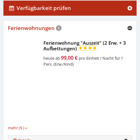
Verfügbarkeit prüfen
Ferienwohnungen
1
Ferienwohnung "Auszeit" (2 Erw. + 3
Aufbettungen)
99,00 €
heute ab
pro Einheit / Nacht für 1
Pers. (Erw./Kind)
mehr (9 ) »
mehr (9 ) »
mehr (9 ) »
mehr (9 ) »
mehr (9 ) »
mehr (9 ) »