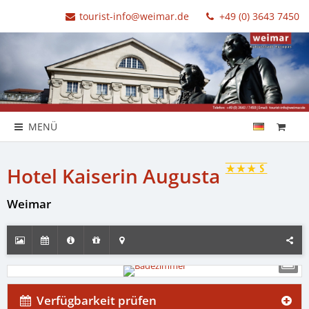
tourist-info@weimar.de
+49 (0) 3643 7450
MENÜ
Hotel Kaiserin Augusta
Weimar
Verfügbarkeit prüfen