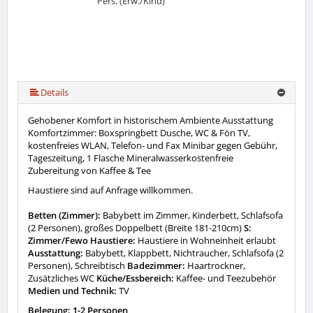
Pers. (Erw./Kind)
Details
Gehobener Komfort in historischem Ambiente Ausstattung
Komfortzimmer: Boxspringbett Dusche, WC & Fön TV,
kostenfreies WLAN, Telefon- und Fax Minibar gegen Gebühr,
Tageszeitung, 1 Flasche Mineralwasserkostenfreie
Zubereitung von Kaffee & Tee
Haustiere sind auf Anfrage willkommen.
Betten (Zimmer):
Babybett im Zimmer, Kinderbett, Schlafsofa
(2 Personen), großes Doppelbett (Breite 181-210cm)
S:
Zimmer/Fewo Haustiere:
Haustiere in Wohneinheit erlaubt
Ausstattung:
Babybett, Klappbett, Nichtraucher, Schlafsofa (2
Personen), Schreibtisch
Badezimmer:
Haartrockner,
Zusätzliches WC
Küche/Essbereich:
Kaffee- und Teezubehör
Medien und Technik:
TV
Belegung: 1-2 Personen