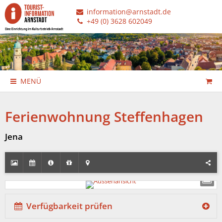
information@arnstadt.de
+49 (0) 3628 602049
MENÜ
Ferienwohnung Steffenhagen
Jena
Verfügbarkeit prüfen