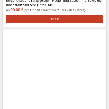
hergerichtet und ruhig gelegen. Haupt- und Busbahnhof sowie die
Innenstadt sind sehr gut zu Fuß...
90,00 €
ab
pro Einheit / Nacht für 2 Pers. (ab 12 Jahre)
Details