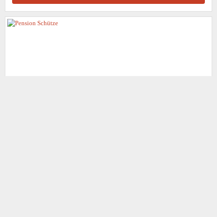
back
to
top
Pension Schütze
3x
Grammetal OT Daasdorf am Berge
Wir laden Sie in unsere 3-Sterne-Pension am Stadtrand von