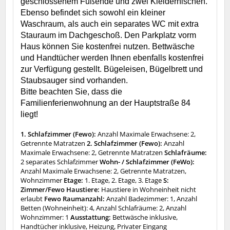
geschlossenem Fußende und zwei Kleidernischen.
Ebenso befindet sich sowohl ein kleiner
Waschraum, als auch ein separates WC mit extra
Stauraum im Dachgeschoß. Den Parkplatz vorm
Haus können Sie kostenfrei nutzen. Bettwäsche
und Handtücher werden Ihnen ebenfalls kostenfrei
zur Verfügung gestellt. Bügeleisen, Bügelbrett und
Staubsauger sind vorhanden.
Bitte beachten Sie, dass die
Familienferienwohnung an der Hauptstraße 84
liegt!
1. Schlafzimmer (Fewo):
Anzahl Maximale Erwachsene: 2,
Getrennte Matratzen
2. Schlafzimmer (Fewo):
Anzahl
Maximale Erwachsene: 2, Getrennte Matratzen
Schlafräume:
2 separates Schlafzimmer
Wohn- / Schlafzimmer (FeWo):
Anzahl Maximale Erwachsene: 2, Getrennte Matratzen,
Wohnzimmer
Etage:
1. Etage, 2. Etage, 3. Etage
S:
Zimmer/Fewo Haustiere:
Haustiere in Wohneinheit nicht
erlaubt
Fewo Raumanzahl:
Anzahl Badezimmer: 1, Anzahl
Betten (Wohneinheit): 4, Anzahl Schlafräume: 2, Anzahl
Wohnzimmer: 1
Ausstattung:
Bettwäsche inklusive,
Handtücher inklusive, Heizung, Privater Eingang