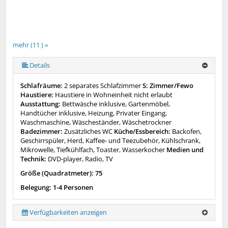
mehr (11 ) »
mehr (11 ) »
mehr (11 ) »
mehr (11 ) »
mehr (11 ) »
mehr (11 ) »
mehr (11 ) »
mehr (11 ) »
Details
Schlafräume:
2 separates Schlafzimmer
S: Zimmer/Fewo
Haustiere:
Haustiere in Wohneinheit nicht erlaubt
Ausstattung:
Bettwäsche inklusive, Gartenmöbel,
Handtücher inklusive, Heizung, Privater Eingang,
Waschmaschine, Wäscheständer, Wäschetrockner
Badezimmer:
Zusätzliches WC
Küche/Essbereich:
Backofen,
Geschirrspüler, Herd, Kaffee- und Teezubehör, Kühlschrank,
Mikrowelle, Tiefkühlfach, Toaster, Wasserkocher
Medien und
Technik:
DVD-player, Radio, TV
Größe (Quadratmeter): 75
Belegung: 1-4 Personen
Verfügbarkeiten anzeigen