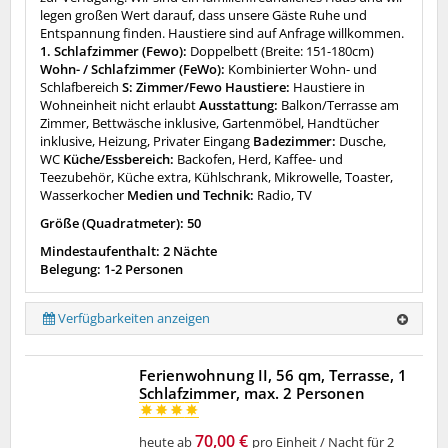
legen großen Wert darauf, dass unsere Gäste Ruhe und
Entspannung finden. Haustiere sind auf Anfrage willkommen.
1. Schlafzimmer (Fewo):
Doppelbett (Breite: 151-180cm)
Wohn- / Schlafzimmer (FeWo):
Kombinierter Wohn- und
Schlafbereich
S: Zimmer/Fewo Haustiere:
Haustiere in
Wohneinheit nicht erlaubt
Ausstattung:
Balkon/Terrasse am
Zimmer, Bettwäsche inklusive, Gartenmöbel, Handtücher
inklusive, Heizung, Privater Eingang
Badezimmer:
Dusche,
WC
Küche/Essbereich:
Backofen, Herd, Kaffee- und
Teezubehör, Küche extra, Kühlschrank, Mikrowelle, Toaster,
Wasserkocher
Medien und Technik:
Radio, TV
Größe (Quadratmeter): 50
Mindestaufenthalt: 2 Nächte
Belegung: 1-2 Personen
Verfügbarkeiten anzeigen
Ferienwohnung II, 56 qm, Terrasse, 1
Schlafzimmer, max. 2 Personen
70,00 €
heute ab
pro Einheit / Nacht für 2