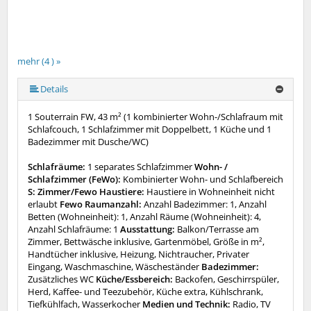
mehr (4 ) »
Details
1 Souterrain FW, 43 m² (1 kombinierter Wohn-/Schlafraum mit
Schlafcouch, 1 Schlafzimmer mit Doppelbett, 1 Küche und 1
Badezimmer mit Dusche/WC)
Schlafräume:
1 separates Schlafzimmer
Wohn- /
Schlafzimmer (FeWo):
Kombinierter Wohn- und Schlafbereich
S: Zimmer/Fewo Haustiere:
Haustiere in Wohneinheit nicht
erlaubt
Fewo Raumanzahl:
Anzahl Badezimmer: 1, Anzahl
Betten (Wohneinheit): 1, Anzahl Räume (Wohneinheit): 4,
Anzahl Schlafräume: 1
Ausstattung:
Balkon/Terrasse am
Zimmer, Bettwäsche inklusive, Gartenmöbel, Größe in m²,
Handtücher inklusive, Heizung, Nichtraucher, Privater
Eingang, Waschmaschine, Wäscheständer
Badezimmer:
Zusätzliches WC
Küche/Essbereich:
Backofen, Geschirrspüler,
Herd, Kaffee- und Teezubehör, Küche extra, Kühlschrank,
Tiefkühlfach, Wasserkocher
Medien und Technik:
Radio, TV