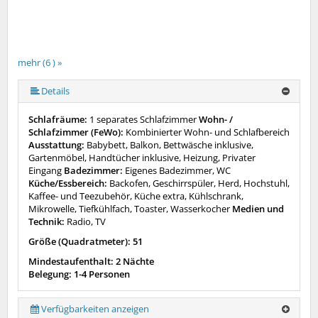
mehr (6 ) »
mehr (6 ) »
mehr (6 ) »
Details
Schlafräume:
1 separates Schlafzimmer
Wohn- /
Schlafzimmer (FeWo):
Kombinierter Wohn- und Schlafbereich
Ausstattung:
Babybett, Balkon, Bettwäsche inklusive,
Gartenmöbel, Handtücher inklusive, Heizung, Privater
Eingang
Badezimmer:
Eigenes Badezimmer, WC
Küche/Essbereich:
Backofen, Geschirrspüler, Herd, Hochstuhl,
Kaffee- und Teezubehör, Küche extra, Kühlschrank,
Mikrowelle, Tiefkühlfach, Toaster, Wasserkocher
Medien und
Technik:
Radio, TV
Größe (Quadratmeter): 51
Mindestaufenthalt: 2 Nächte
Belegung: 1-4 Personen
Verfügbarkeiten anzeigen