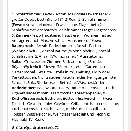
1. Schlafzimmer (Fewo):
Anzahl Maximale Erwachsene: 2,
großes Doppelbett (Breite 181-210cm)
2. Schlafzimmer
(Fewo):
Anzahl Maximale Erwachsene, Etagenbett: 2
Schlafräume:
2 separates Schlafzimmer
Etage:
Erdgeschoss
S: Zimmer/Fewo Haustiere:
Haustiere in Wohneinheit auf
Anfrage erlaubt, Max. Anzahl an Haustieren: 2
Fewo
Raumanzahl:
Anzahl Badezimmer: 1, Anzahl Betten
(Wohneinheit): 2, Anzahl Räume (Wohneinheit): 3, Anzahl
Schlafräume: 2, Anzahl Wohnzimmer: 1
Ausstattung:
Balkon/Terrasse am Zimmer, Blick auf ruhige Straße,
Bügelmöglichkeit, Fliesen-/Marmorboden, Gartenblick,
Gartenmöbel, Gewürze, Größe in m², Heizung, Holz- oder
Parkettböden, Nichtraucher, Rauchmelder, Reinigungsmittel,
Schrank, Sofa, Steckdose in Bettnähe, Wäscheständer
Badezimmer:
Badewanne, Badezimmer mit Fenster, Dusche,
Eigenes Badezimmer, Haartrockner, Toilettenpapier, WC
Küche/Essbereich:
Backofen, Besteck, Essbereich im Freien,
Esstisch, Geschirrspüler, Gewürze, Grill, Herd, Kaffeemaschine,
Küchenutensilien, Küchenzeile, Kühlschrank, Spülbecken,
Toaster, Wasserkocher, Weingläser
Medien und Technik:
Flachbild-TV, Radio
Größe (Quadratmeter): 72