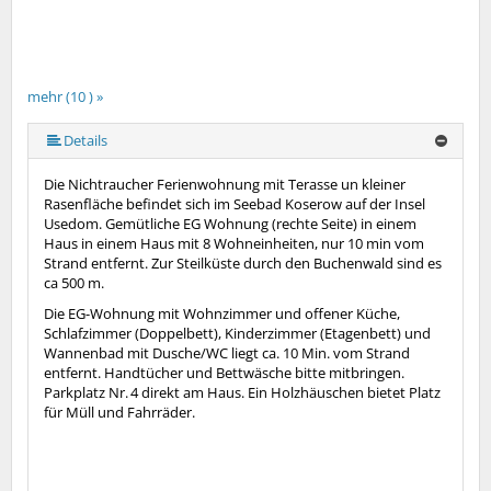
mehr (10 ) »
mehr (10 ) »
mehr (10 ) »
mehr (10 ) »
mehr (10 ) »
mehr (10 ) »
mehr (10 ) »
Details
Die Nichtraucher Ferienwohnung mit Terasse un kleiner
Rasenfläche befindet sich im Seebad Koserow auf der Insel
Usedom. Gemütliche EG Wohnung (rechte Seite) in einem
Haus in einem Haus mit 8 Wohneinheiten, nur 10 min vom
Strand entfernt. Zur Steilküste durch den Buchenwald sind es
ca 500 m.
Die EG-Wohnung mit Wohnzimmer und offener Küche,
Schlafzimmer (Doppelbett), Kinderzimmer (Etagenbett) und
Wannenbad mit Dusche/WC liegt ca. 10 Min. vom Strand
entfernt. Handtücher und Bettwäsche bitte mitbringen.
Parkplatz Nr. 4 direkt am Haus. Ein Holzhäuschen bietet Platz
für Müll und Fahrräder.