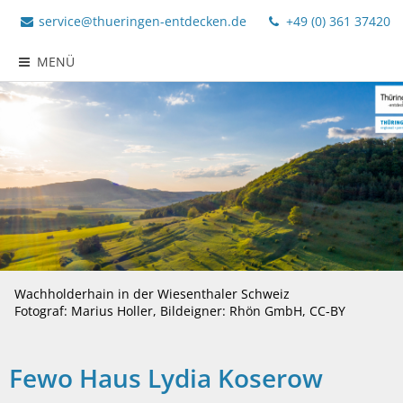
service@thueringen-entdecken.de
+49 (0) 361 37420
MENÜ
Wachholderhain in der Wiesenthaler Schweiz
Fotograf: Marius Holler, Bildeigner: Rhön GmbH, CC-BY
Fewo Haus Lydia Koserow