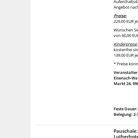
Aufenthaltsd
Angebot nach
Preise:
229,00 EUR j
Wünschen Sie
von 60,00 EU
Kinderpreise
kostenfrei si
139,00 EUR j
* Preise könn
Veranstalter
Eisenach-Wa
Markt 24, 99
Feste Dauer:
Belegung: 2-
Pauschale:
Lutherhote