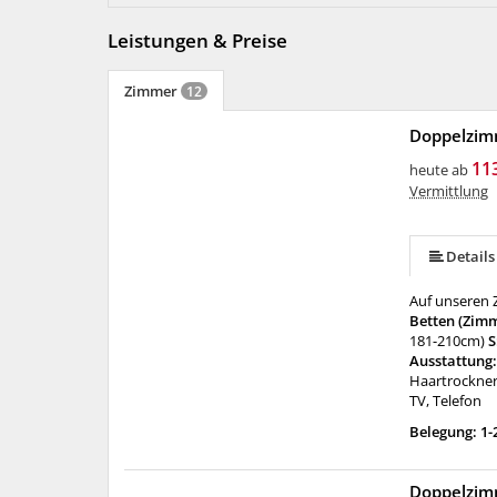
Leistungen & Preise
Zimmer
12
Doppelzim
11
heute ab
Vermittlung
Details
Auf unseren Z
Betten (Zim
181-210cm)
S
Ausstattung
Haartrockner
TV, Telefon
Belegung: 1-
Doppelzim