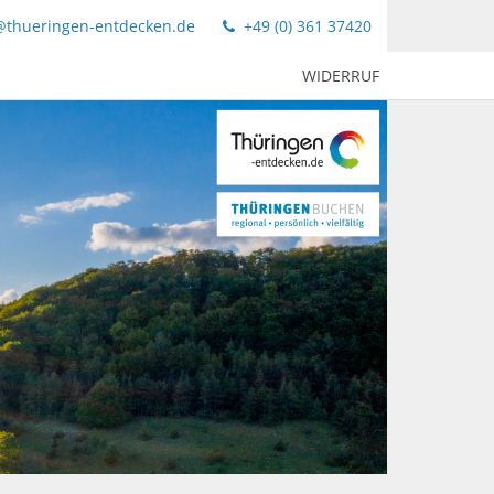
@thueringen-entdecken.de
+49 (0) 361 37420
WIDERRUF