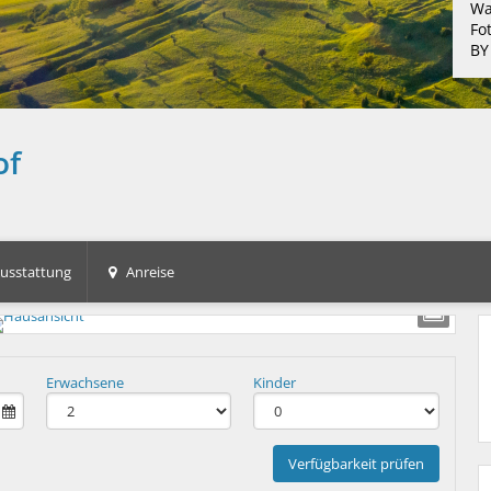
Wa
Fo
BY
of
usstattung
Anreise
Erwachsene
Kinder
Verfügbarkeit prüfen