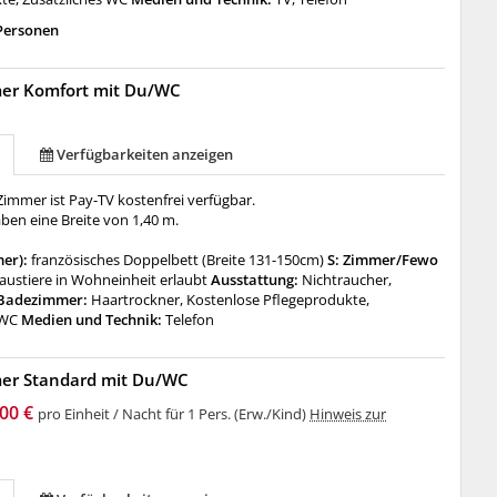
 Personen
mer Komfort mit Du/WC
Verfügbarkeiten anzeigen
immer ist Pay-TV kostenfrei verfügbar.
ben eine Breite von 1,40 m.
mer):
französisches Doppelbett (Breite 131-150cm)
S: Zimmer/Fewo
austiere in Wohneinheit erlaubt
Ausstattung:
Nichtraucher,
Badezimmer:
Haartrockner, Kostenlose Pflegeprodukte,
 WC
Medien und Technik:
Telefon
mer Standard mit Du/WC
00 €
pro Einheit / Nacht für 1 Pers. (Erw./Kind)
Hinweis zur