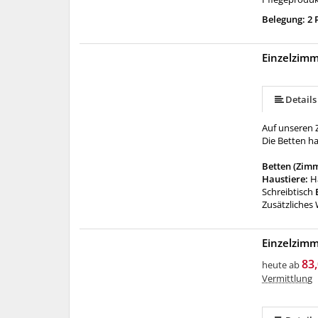
Belegung: 2
Einzelzim
Details
Auf unseren Z
Die Betten ha
Betten (Zim
Haustiere:
H
Schreibtisch
Zusätzliches
Einzelzim
83,
heute ab
Vermittlung