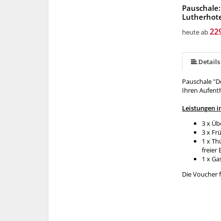
Pauschale:
Lutherhote
22
heute ab
Details
Pauschale "D
Ihren Aufenth
Leistungen i
3 x Ü
3 x Fr
1 x Th
freier
1 x Ga
Die Voucher 