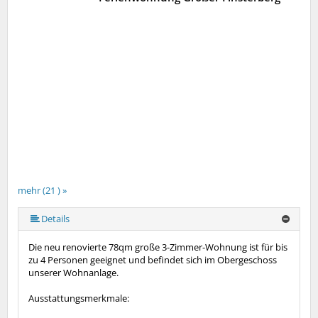
mehr (21 ) »
mehr (21 ) »
mehr (21 ) »
mehr (21 ) »
mehr (21 ) »
mehr (21 ) »
mehr (21 ) »
mehr (21 ) »
mehr (21 ) »
mehr (21 ) »
mehr (21 ) »
mehr (21 ) »
mehr (21 ) »
mehr (21 ) »
mehr (21 ) »
mehr (21 ) »
mehr (21 ) »
mehr (21 ) »
Details
Die neu renovierte 78qm große 3-Zimmer-Wohnung ist für bis
zu 4 Personen geeignet und befindet sich im Obergeschoss
unserer Wohnanlage.
Ausstattungsmerkmale: