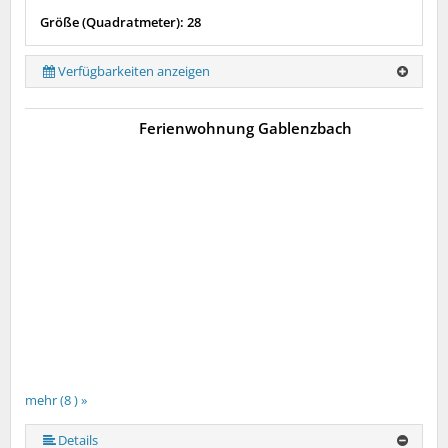
Größe (Quadratmeter): 28
Verfügbarkeiten anzeigen
Ferienwohnung Gablenzbach
mehr (8 ) »
mehr (8 ) »
mehr (8 ) »
mehr (8 ) »
mehr (8 ) »
Details