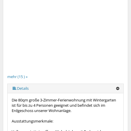
mehr (15 ) »
mehr (15 ) »
mehr (15 ) »
mehr (15 ) »
mehr (15 ) »
mehr (15 ) »
mehr (15 ) »
mehr (15 ) »
mehr (15 ) »
mehr (15 ) »
mehr (15 ) »
mehr (15 ) »
Details
Die 80qm große 3-Zimmer-Ferienwohnung mit Wintergarten
ist für bis zu 4 Personen geeignet und befindet sich im
Erdgeschoss unserer Wohnanlage.
Ausstattungsmerkmale: