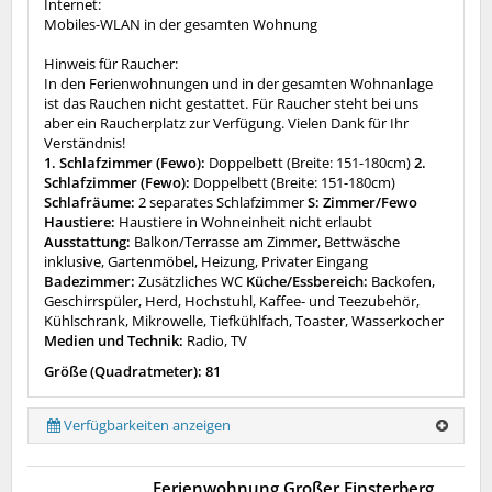
Internet:
Mobiles-WLAN in der gesamten Wohnung
Hinweis für Raucher:
In den Ferienwohnungen und in der gesamten Wohnanlage
ist das Rauchen nicht gestattet. Für Raucher steht bei uns
aber ein Raucherplatz zur Verfügung. Vielen Dank für Ihr
Verständnis!
1. Schlafzimmer (Fewo):
Doppelbett (Breite: 151-180cm)
2.
Schlafzimmer (Fewo):
Doppelbett (Breite: 151-180cm)
Schlafräume:
2 separates Schlafzimmer
S: Zimmer/Fewo
Haustiere:
Haustiere in Wohneinheit nicht erlaubt
Ausstattung:
Balkon/Terrasse am Zimmer, Bettwäsche
inklusive, Gartenmöbel, Heizung, Privater Eingang
Badezimmer:
Zusätzliches WC
Küche/Essbereich:
Backofen,
Geschirrspüler, Herd, Hochstuhl, Kaffee- und Teezubehör,
Kühlschrank, Mikrowelle, Tiefkühlfach, Toaster, Wasserkocher
Medien und Technik:
Radio, TV
Größe (Quadratmeter): 81
Verfügbarkeiten anzeigen
Ferienwohnung Großer Finsterberg