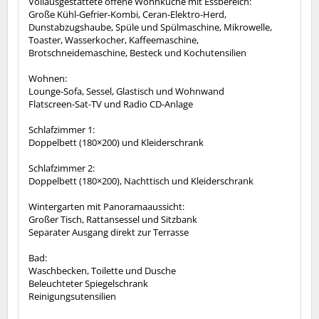
Vollausgestattete offene Wohnküche mit Essbereich:
Große Kühl-Gefrier-Kombi, Ceran-Elektro-Herd,
Dunstabzugshaube, Spüle und Spülmaschine, Mikrowelle,
Toaster, Wasserkocher, Kaffeemaschine,
Brotschneidemaschine, Besteck und Kochutensilien
Wohnen:
Lounge-Sofa, Sessel, Glastisch und Wohnwand
Flatscreen-Sat-TV und Radio CD-Anlage
Schlafzimmer 1:
Doppelbett (180×200) und Kleiderschrank
Schlafzimmer 2:
Doppelbett (180×200), Nachttisch und Kleiderschrank
Wintergarten mit Panoramaaussicht:
Großer Tisch, Rattansessel und Sitzbank
Separater Ausgang direkt zur Terrasse
Bad:
Waschbecken, Toilette und Dusche
Beleuchteter Spiegelschrank
Reinigungsutensilien