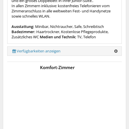
und ein großes Doppelbett in Ihrer Junior-Suite..
In allen Zimmern inklusive: kostenfreies Telefonieren vom
Zimmeranschluss in alle weltweiten Fest- und Handynetze
sowie schnelles WLAN.
Ausstattung:
Minibar, Nichtraucher, Safe, Schreibtisch
Badezimmer:
Haartrockner, Kostenlose Pflegeprodukte,
Zusätzliches WC
Medien und Technik:
TV, Telefon
Verfügbarkeiten anzeigen
Komfort-Zimmer