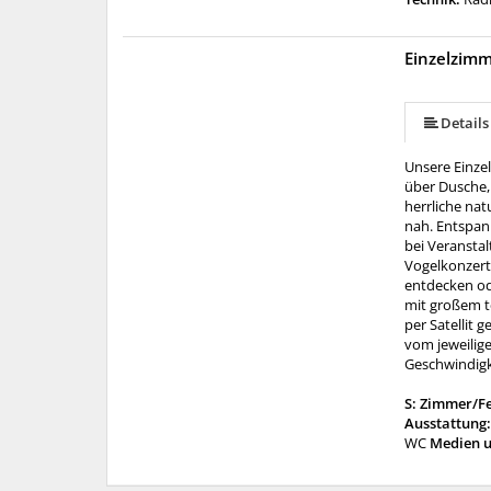
Einzelzimm
Details
Unsere Einze
über Dusche, 
herrliche na
nah. Entspan
bei Veransta
Vogelkonzert
entdecken ode
mit großem t
per Satellit
vom jeweilig
Geschwindigk
S: Zimmer/F
Ausstattung
WC
Medien u