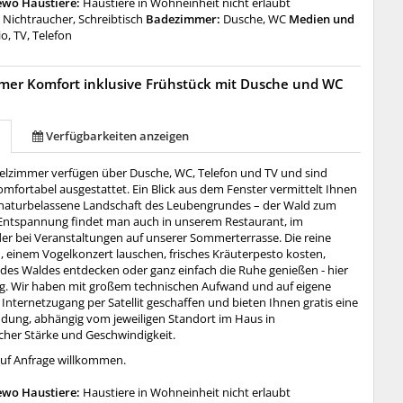
ewo Haustiere:
Haustiere in Wohneinheit nicht erlaubt
:
Nichtraucher, Schreibtisch
Badezimmer:
Dusche, WC
Medien und
o, TV, Telefon
mer Komfort inklusive Frühstück mit Dusche und WC
Verfügbarkeiten anzeigen
lzimmer verfügen über Dusche, WC, Telefon und TV und sind
komfortabel ausgestattet. Ein Blick aus dem Fenster vermittelt Ihnen
e naturbelassene Landschaft des Leubengrundes – der Wald zum
 Entspannung findet man auch in unserem Restaurant, im
der bei Veranstaltungen auf unserer Sommerterrasse. Die reine
, einem Vogelkonzert lauschen, frisches Kräuterpesto kosten,
des Waldes entdecken oder ganz einfach die Ruhe genießen - hier
htig. Wir haben mit großem technischen Aufwand und auf eigene
Internetzugang per Satellit geschaffen und bieten Ihnen gratis eine
ung, abhängig vom jeweiligen Standort im Haus in
icher Stärke und Geschwindigkeit.
uf Anfrage willkommen.
ewo Haustiere:
Haustiere in Wohneinheit nicht erlaubt