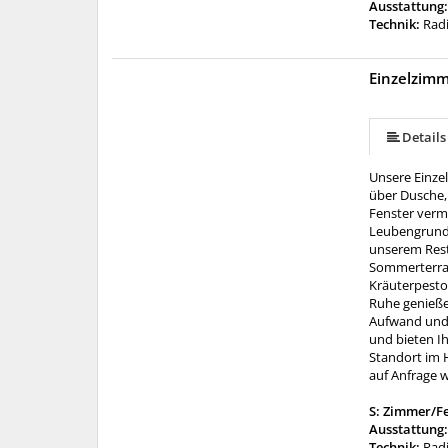
Ausstattung
Technik:
Radi
Einzelzim
Details
Unsere Einze
über Dusche, 
Fenster vermi
Leubengrunde
unserem Rest
Sommerterras
Kräuterpesto
Ruhe genießen
Aufwand und 
und bieten I
Standort im 
auf Anfrage 
S: Zimmer/F
Ausstattung
Technik:
Radi