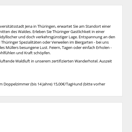
versitätsstadt Jena in Thüringen, erwartet Sie am Standort einer
tten des Waldes. Erleben Sie Thüringer Gastlichkeit in einer
idyllischer und doch verkehrsgünstiger Lage. Entspannung an den
 Thüringer Spezialitäten oder Verweilen im Biergarten - bei uns
des Müllers besungene Lust. Feiern, Tagen oder einfach Erholen -
ohlfühlen und Kraft schöpfen.
duftende Waldluft in unserem zertifizierten Wanderhotel. Auszeit
im Doppelzimmer (bis 14 Jahre) 15,00€/TagHund (bitte vorher