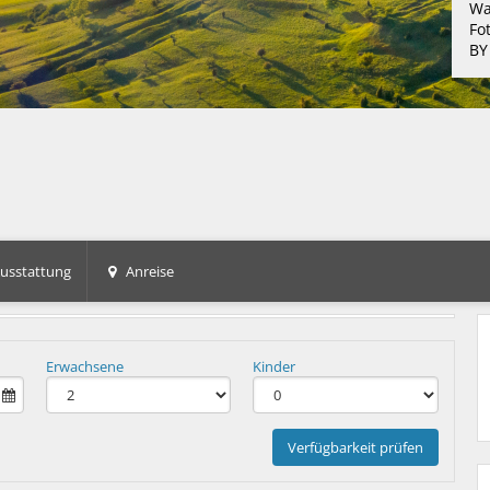
Wa
Fo
BY
usstattung
Anreise
Erwachsene
Kinder
Verfügbarkeit prüfen