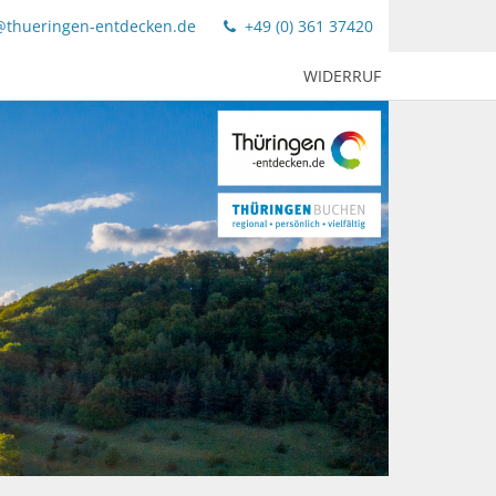
@thueringen-entdecken.de
+49 (0) 361 37420
WIDERRUF