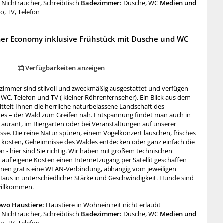
:
Nichtraucher, Schreibtisch
Badezimmer:
Dusche, WC
Medien und
o, TV, Telefon
mer Economy inklusive Frühstück mit Dusche und WC
Verfügbarkeiten anzeigen
lzimmer sind stilvoll und zweckmäßig ausgestattet und verfügen
WC, Telefon und TV ( kleiner Röhrenfernseher). Ein Blick aus dem
ttelt Ihnen die herrliche naturbelassene Landschaft des
s – der Wald zum Greifen nah. Entspannung findet man auch in
aurant, im Biergarten oder bei Veranstaltungen auf unserer
se. Die reine Natur spüren, einem Vogelkonzert lauschen, frisches
 kosten, Geheimnisse des Waldes entdecken oder ganz einfach die
 - hier sind Sie richtig. Wir haben mit großem technischen
auf eigene Kosten einen Internetzugang per Satellit geschaffen
hnen gratis eine WLAN-Verbindung, abhängig vom jeweiligen
Haus in unterschiedlicher Stärke und Geschwindigkeit. Hunde sind
willkommen.
ewo Haustiere:
Haustiere in Wohneinheit nicht erlaubt
:
Nichtraucher, Schreibtisch
Badezimmer:
Dusche, WC
Medien und
o, TV, Telefon