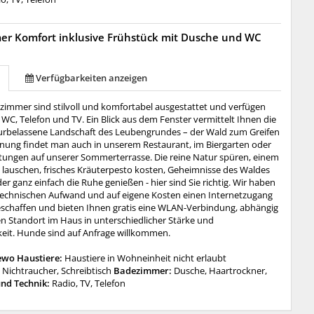
er Komfort inklusive Frühstück mit Dusche und WC
Verfügbarkeiten anzeigen
lzimmer sind stilvoll und komfortabel ausgestattet und verfügen
WC, Telefon und TV. Ein Blick aus dem Fenster vermittelt Ihnen die
turbelassene Landschaft des Leubengrundes – der Wald zum Greifen
nung findet man auch in unserem Restaurant, im Biergarten oder
ltungen auf unserer Sommerterrasse. Die reine Natur spüren, einem
 lauschen, frisches Kräuterpesto kosten, Geheimnisse des Waldes
r ganz einfach die Ruhe genießen - hier sind Sie richtig. Wir haben
echnischen Aufwand und auf eigene Kosten einen Internetzugang
 geschaffen und bieten Ihnen gratis eine WLAN-Verbindung, abhängig
en Standort im Haus in unterschiedlicher Stärke und
eit.
Hunde sind auf Anfrage willkommen.
ewo Haustiere:
Haustiere in Wohneinheit nicht erlaubt
:
Nichtraucher, Schreibtisch
Badezimmer:
Dusche, Haartrockner,
nd Technik:
Radio, TV, Telefon