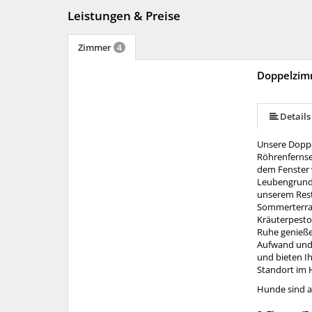
Leistungen & Preise
Zimmer
4
Doppelzim
Details
Unsere Doppe
Röhrenfernseh
dem Fenster 
Leubengrunde
unserem Rest
Sommerterras
Kräuterpesto
Ruhe genießen
Aufwand und 
und bieten I
Standort im 
Hunde sind a