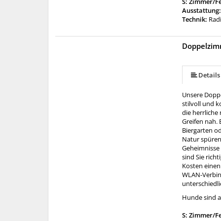
S: Zimmer/F
Ausstattung
Technik:
Radi
Doppelzim
Details
Unsere Doppe
stilvoll und 
die herrlich
Greifen nah.
Biergarten o
Natur spüren
Geheimnisse 
sind Sie ric
Kosten einen 
WLAN-Verbind
unterschiedl
Hunde sind a
S: Zimmer/F